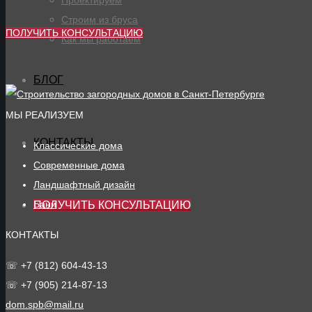
Проектируем
Строим из бруса
ПОЛУЧИТЬ КОНСУЛЬТАЦИЮ
Как мы работаем
БЛОГ
МЫ РЕАЛИЗУЕМ
КОНТАКТЫ
Классические дома
Современные дома
Ландшафтный дизайн
Бани
ПОЛУЧИТЬ КОНСУЛЬТАЦИЮ
КОНТАКТЫ
☏ +7 (812) 604-43-13
☏ +7 (905) 214-87-13
dom.spb@mail.ru